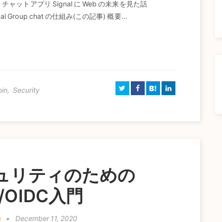
チャットアプリ Signal に Web の未来を見た話
 Signal Group chat の仕組み(この記事) 概要...
B!
oin
,
Security
キュリティのための
h/OIDC入門
a
•
December 11, 2020