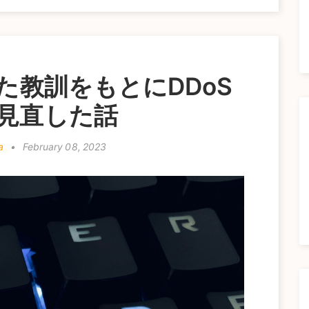
た教訓をもとにDDoS
見直した話
a
•
February 08, 2023