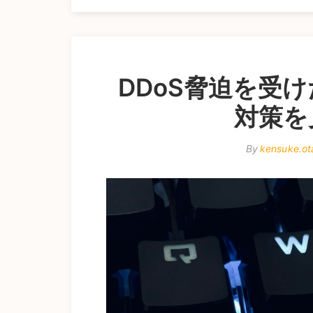
DDoS脅迫を受け
対策を
By
kensuke.ot