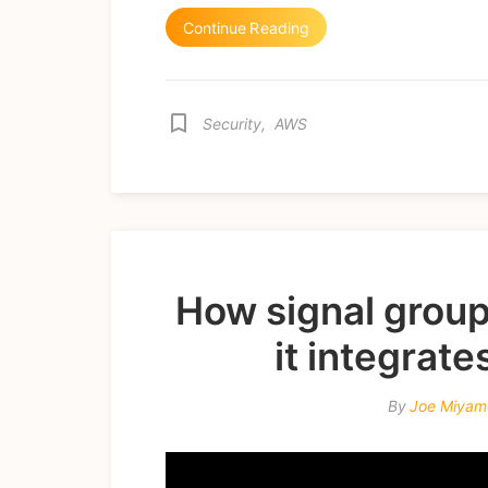
Continue Reading
bookmark_border
Security
,
AWS
How signal grou
it integrate
By
Joe Miyam