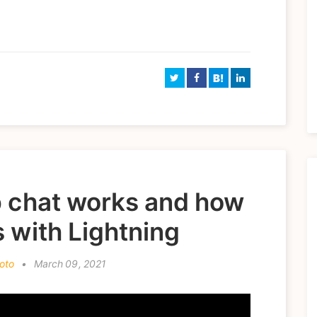
B!
p chat works and how
s with Lightning
oto
•
March 09, 2021