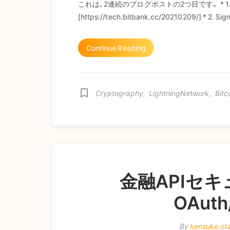
これは、2連続のブログポストの2つ目です。 * 1. 
[https://tech.bitbank.cc/20210209/] * 2.
Continue Reading
bookmark_border
Cryptography
,
LightningNetwork
,
Bitc
金融APIセ
OAut
By
kensuke.ot