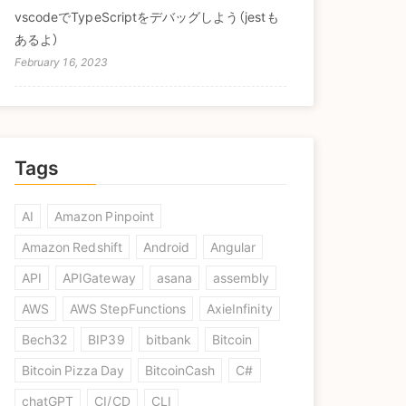
vscodeでTypeScriptをデバッグしよう（jestも
あるよ）
February 16, 2023
Tags
AI
Amazon Pinpoint
Amazon Redshift
Android
Angular
API
APIGateway
asana
assembly
AWS
AWS StepFunctions
AxieInfinity
Bech32
BIP39
bitbank
Bitcoin
Bitcoin Pizza Day
BitcoinCash
C#
chatGPT
CI/CD
CLI