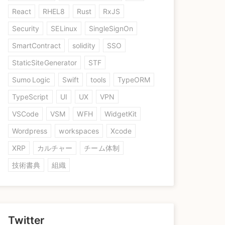
React
RHEL8
Rust
RxJS
Security
SELinux
SingleSignOn
SmartContract
solidity
SSO
StaticSiteGenerator
STF
Sumo Logic
Swift
tools
TypeORM
TypeScript
UI
UX
VPN
VSCode
VSM
WFH
WidgetKit
Wordpress
workspaces
Xcode
XRP
カルチャー
チーム体制
技術書典
組織
Twitter