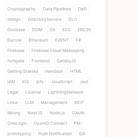
Cryptography
Data Pipelines
DeFi
design
DirectoryService
DLC
Docbase
DOM
DX
ECS
ERC20
Escrow
Ethereum
EVENT
F#
Firebase
Firebase Cloud Messaging
fortigate
Frontend
GatsbyJS
Getting Started
Handson
HTML
IAM
iOS
ipfs
JavaScript
Jest
Legal
License
LightningNetwork
Linux
LLM
Management
MCP
Mining
NestJS
Node.js
OAuth
OneLogin
OpenID Connect
PM
prototyping
Push Notification
QA