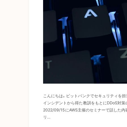
こんにちは。ビットバンクでセキュリティを担
インシデントから得た教訓をもとにDDoS対策
2022/09/15にAWS主催のセミナーで話し
リ...