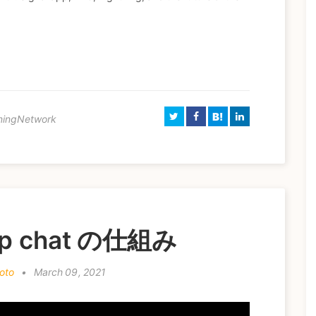
B!
ningNetwork
oup chat の仕組み
oto
•
March 09, 2021