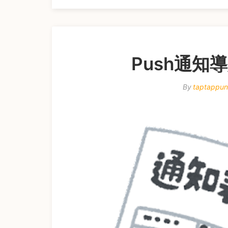
Push通知
By
taptappu