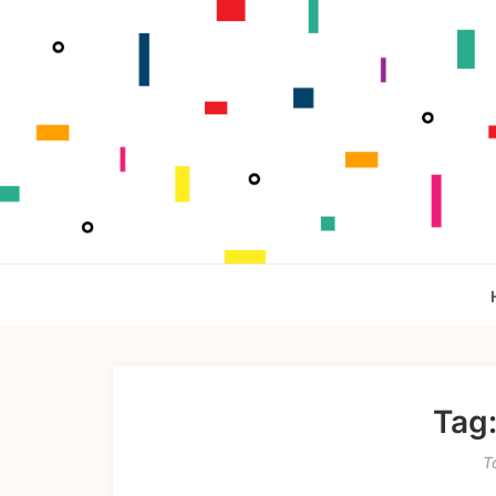
Tag
T