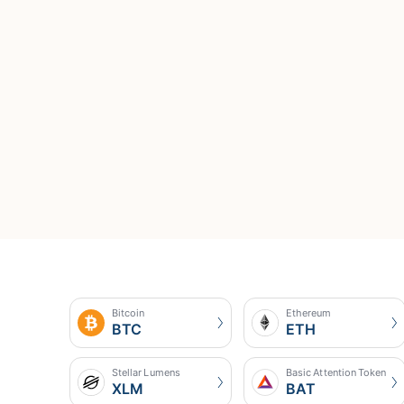
Bitcoin
Ethereum
BTC
ETH
Stellar Lumens
Basic Attention Token
XLM
BAT