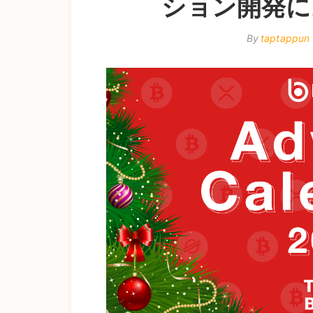
ション開発にお
By
taptappun