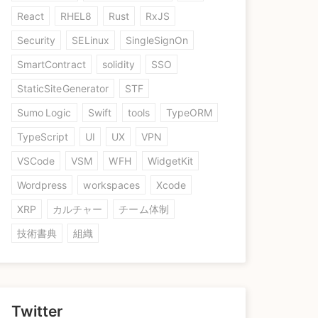
React
RHEL8
Rust
RxJS
Security
SELinux
SingleSignOn
SmartContract
solidity
SSO
StaticSiteGenerator
STF
Sumo Logic
Swift
tools
TypeORM
TypeScript
UI
UX
VPN
VSCode
VSM
WFH
WidgetKit
Wordpress
workspaces
Xcode
XRP
カルチャー
チーム体制
技術書典
組織
Twitter