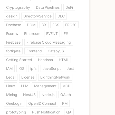
Cryptography
Data Pipelines
DeFi
design
DirectoryService
DLC
Docbase
DOM
DX
ECS
ERC20
Escrow
Ethereum
EVENT
F#
Firebase
Firebase Cloud Messaging
fortigate
Frontend
GatsbyJS
Getting Started
Handson
HTML
IAM
iOS
ipfs
JavaScript
Jest
Legal
License
LightningNetwork
Linux
LLM
Management
MCP
Mining
NestJS
Node.js
OAuth
OneLogin
OpenID Connect
PM
prototyping
Push Notification
QA