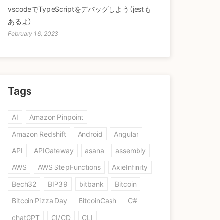
vscodeでTypeScriptをデバッグしよう（jestも
あるよ）
February 16, 2023
Tags
AI
Amazon Pinpoint
Amazon Redshift
Android
Angular
API
APIGateway
asana
assembly
AWS
AWS StepFunctions
AxieInfinity
Bech32
BIP39
bitbank
Bitcoin
Bitcoin Pizza Day
BitcoinCash
C#
chatGPT
CI/CD
CLI