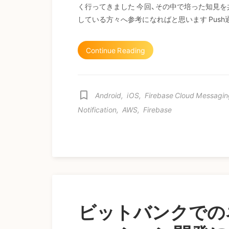
く行ってきました 今回、その中で培った知見を
している方々へ参考になればと思います Push通
Continue Reading
bookmark_border
Android
,
iOS
,
Firebase Cloud Messagin
Notification
,
AWS
,
Firebase
ビットバンクでの