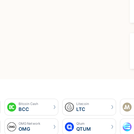
Bitcoin Cash
Litecoin
BCC
LTC
OMG Network
Qtum
OMG
QTUM