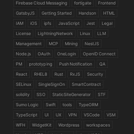
Firebase Cloud Messaging
fortigate
Frontend
GatsbyJS
Getting Started
Handson
HTML
IAM
iOS
ipfs
JavaScript
Jest
Legal
License
LightningNetwork
Linux
LLM
Management
MCP
Mining
NestJS
Node.js
OAuth
OneLogin
OpenID Connect
PM
prototyping
Push Notification
QA
React
RHEL8
Rust
RxJS
Security
SELinux
SingleSignOn
SmartContract
solidity
SSO
StaticSiteGenerator
STF
Sumo Logic
Swift
tools
TypeORM
TypeScript
UI
UX
VPN
VSCode
VSM
WFH
WidgetKit
Wordpress
workspaces