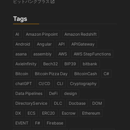
ビットバンクプラス
Tags
AI
Amazon Pinpoint
Amazon Redshift
Android
Angular
API
APIGateway
asana
assembly
AWS
AWS StepFunctions
AxieInfinity
Bech32
BIP39
bitbank
Bitcoin
Bitcoin Pizza Day
BitcoinCash
C#
chatGPT
CI/CD
CLI
Cryptography
Data Pipelines
DeFi
design
DirectoryService
DLC
Docbase
DOM
DX
ECS
ERC20
Escrow
Ethereum
EVENT
F#
Firebase