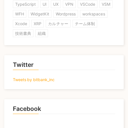
TypeScript
UI
UX
VPN
VSCode
VSM
WFH
WidgetKit
Wordpress
workspaces
Xcode
XRP
カルチャー
チーム体制
技術書典
組織
Twitter
Tweets by bitbank_inc
Facebook