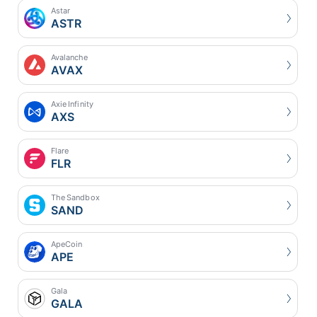
Astar
ASTR
Avalanche
AVAX
Axie Infinity
AXS
Flare
FLR
The Sandbox
SAND
ApeCoin
APE
Gala
GALA