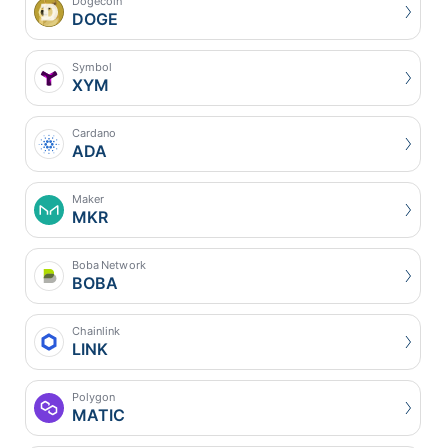
Dogecoin
DOGE
Symbol
XYM
Cardano
ADA
Maker
MKR
Boba Network
BOBA
Chainlink
LINK
Polygon
MATIC