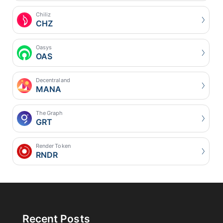
Chiliz
CHZ
Oasys
OAS
Decentraland
MANA
The Graph
GRT
Render Token
RNDR
Recent Posts