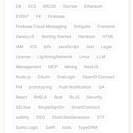
DX
ECS
ERC20
Escrow
Ethereum
EVENT
F#
Firebase
Firebase Cloud Messaging
fortigate
Frontend
GatsbyJS
Getting Started
Handson
HTML
IAM
iOS
ipfs
JavaScript
Jest
Legal
License
LightningNetwork
Linux
LLM
Management
MCP
Mining
NestJS
Node.js
OAuth
OneLogin
OpenID Connect
PM
prototyping
Push Notification
QA
React
RHEL8
Rust
RxJS
Security
SELinux
SingleSignOn
SmartContract
solidity
SSO
StaticSiteGenerator
STF
Sumo Logic
Swift
tools
TypeORM