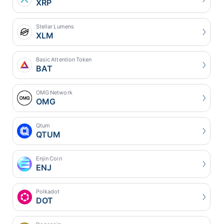
XRP
Stellar Lumens
XLM
Basic Attention Token
BAT
OMG Network
OMG
Qtum
QTUM
Enjin Coin
ENJ
Polkadot
DOT