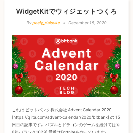
a
WidgetKitでウィジェットつくろ
t
i
By
peely_daisuke
•
December 15, 2020
o
n
これは ビットバンク株式会社 Advent Calendar 2020
[https://qiita.com/advent-calendar/2020/bitbank] の 15
日目の記事です。 パズルとドラゴンのゲームを続けてはや
8年。(ランク1029) 最近はFortniteをやっています。...