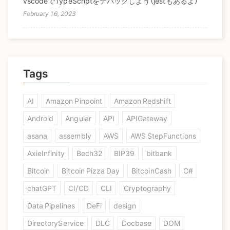
vscodeでTypeScriptをデバッグしよう（jestもあるよ）
February 16, 2023
Tags
AI
Amazon Pinpoint
Amazon Redshift
Android
Angular
API
APIGateway
asana
assembly
AWS
AWS StepFunctions
AxieInfinity
Bech32
BIP39
bitbank
Bitcoin
Bitcoin Pizza Day
BitcoinCash
C#
chatGPT
CI/CD
CLI
Cryptography
Data Pipelines
DeFi
design
DirectoryService
DLC
Docbase
DOM