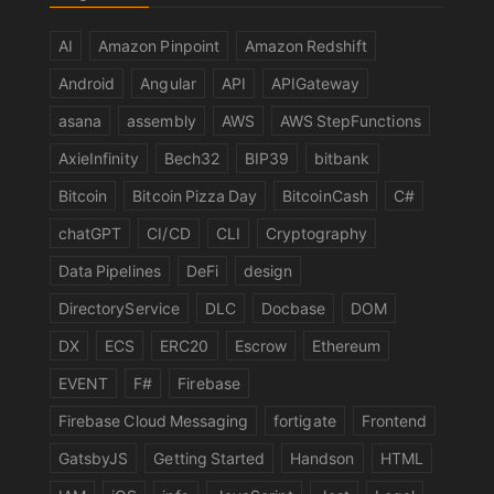
AI
Amazon Pinpoint
Amazon Redshift
Android
Angular
API
APIGateway
asana
assembly
AWS
AWS StepFunctions
AxieInfinity
Bech32
BIP39
bitbank
Bitcoin
Bitcoin Pizza Day
BitcoinCash
C#
chatGPT
CI/CD
CLI
Cryptography
Data Pipelines
DeFi
design
DirectoryService
DLC
Docbase
DOM
DX
ECS
ERC20
Escrow
Ethereum
EVENT
F#
Firebase
Firebase Cloud Messaging
fortigate
Frontend
GatsbyJS
Getting Started
Handson
HTML