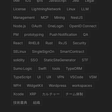
IAM
iOS
ipfs
JavaScript
Jest
Legal
License
LightningNetwork
Linux
LLM
Management
MCP
Mining
NestJS
Node.js
OAuth
OneLogin
OpenID Connect
PM
prototyping
Push Notification
QA
React
RHEL8
Rust
RxJS
Security
SELinux
SingleSignOn
SmartContract
solidity
SSO
StaticSiteGenerator
STF
Sumo Logic
Swift
tools
TypeORM
TypeScript
UI
UX
VPN
VSCode
VSM
WFH
WidgetKit
Wordpress
workspaces
Xcode
XRP
カルチャー
チーム体制
技術書典
組織