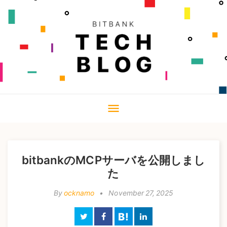
T
menu
o
g
g
l
bitbankのMCPサーバを公開しまし
e
た
n
a
By
ocknamo
•
November 27, 2025
v
i
B!
g