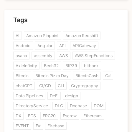
Tags
AI
Amazon Pinpoint
Amazon Redshift
Android
Angular
API
APIGateway
asana
assembly
AWS
AWS StepFunctions
AxieInfinity
Bech32
BIP39
bitbank
Bitcoin
Bitcoin Pizza Day
BitcoinCash
C#
chatGPT
CI/CD
CLI
Cryptography
Data Pipelines
DeFi
design
DirectoryService
DLC
Docbase
DOM
DX
ECS
ERC20
Escrow
Ethereum
EVENT
F#
Firebase