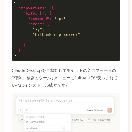
{

  "
mcpServers
": 
{

    "
bitbank
": 
{

      "
command
": 
"npx"
,

      "
args
": 
[

"-y"
,

"bitbank-mcp-server"
      ]

}

ClaudeDesktopを再起動してチャットの入力フォームの
下部の「検索とツール」メニューに"bitbank"が表示されて
いればインストール成功です。