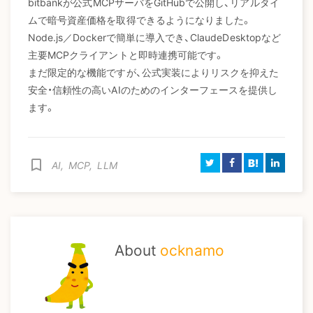
bitbankが公式MCPサーバをGitHubで公開し、リアルタイ
ムで暗号資産価格を取得できるようになりました。
Node.js／Dockerで簡単に導入でき、ClaudeDesktopなど
主要MCPクライアントと即時連携可能です。
まだ限定的な機能ですが、公式実装によりリスクを抑えた
安全・信頼性の高いAIのためのインターフェースを提供し
ます。
B!
bookmark_border
AI
,
MCP
,
LLM
About
ocknamo