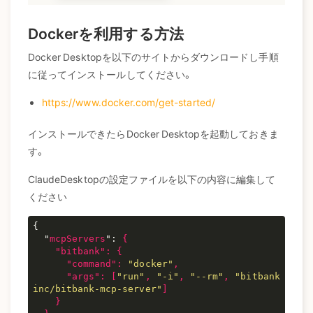
Dockerを利用する方法
Docker Desktopを以下のサイトからダウンロードし手順
に従ってインストールしてください。
https://www.docker.com/get-started/
インストールできたらDocker Desktopを起動しておきま
す。
ClaudeDesktopの設定ファイルを以下の内容に編集して
ください
{

  "
mcpServers
": 
{

    "
bitbank
": 
{

      "
command
": 
"docker"
,

      "
args
": 
[
"run"
, 
"-i"
, 
"--rm"
, 
"bitbank
inc/bitbank-mcp-server"
]

}
