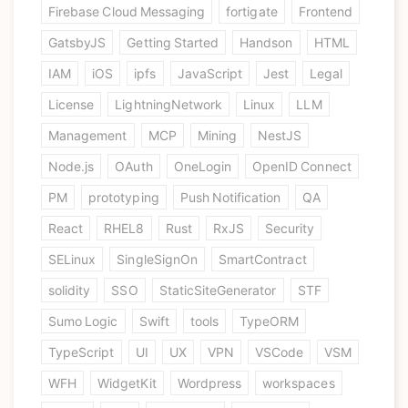
Firebase Cloud Messaging
fortigate
Frontend
GatsbyJS
Getting Started
Handson
HTML
IAM
iOS
ipfs
JavaScript
Jest
Legal
License
LightningNetwork
Linux
LLM
Management
MCP
Mining
NestJS
Node.js
OAuth
OneLogin
OpenID Connect
PM
prototyping
Push Notification
QA
React
RHEL8
Rust
RxJS
Security
SELinux
SingleSignOn
SmartContract
solidity
SSO
StaticSiteGenerator
STF
Sumo Logic
Swift
tools
TypeORM
TypeScript
UI
UX
VPN
VSCode
VSM
WFH
WidgetKit
Wordpress
workspaces