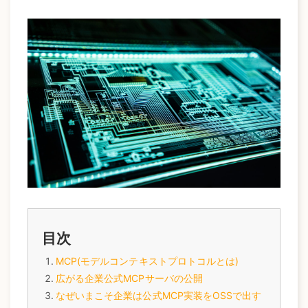
a
t
i
o
n
目次
MCP(モデルコンテキストプロトコルとは)
広がる企業公式MCPサーバの公開
なぜいまこそ企業は公式MCP実装をOSSで出す