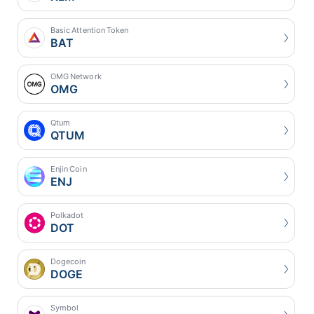
Basic Attention Token
BAT
OMG Network
OMG
Qtum
QTUM
Enjin Coin
ENJ
Polkadot
DOT
Dogecoin
DOGE
Symbol