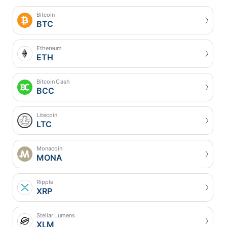
Bitcoin
BTC
Ethereum
ETH
Bitcoin Cash
BCC
Litecoin
LTC
Monacoin
MONA
Ripple
XRP
Stellar Lumens
XLM