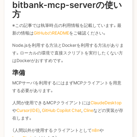
bitbank-mcp-serverの使い
方
※この記事では執筆時点の利用情報を記載しています。最
新の情報は
GitHubのREADME
をご確認ください。
Node.jsを利用する方法とDockerを利用する方法がありま
す。ローカルの環境で直接スクリプトを実行したくない方
はDockerがおすすめです。
準備
MCPサーバを利用するにはまずMCPクライアントを用意
する必要があります。
人間が使用できるMCPクライアントには
ClaudeDesktop
や
Cursor(IDE)
,
GitHub Copilot Chat
,
Cline
などの実装が存
在します。
（人間以外が使用するクライアントとして
n8n
や