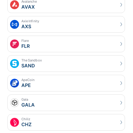
Avalanche
AVAX
Axie Infinity
AXS
Flare
FLR
The Sandbox
SAND
ApeCoin
APE
Gala
GALA
Chiliz
CHZ