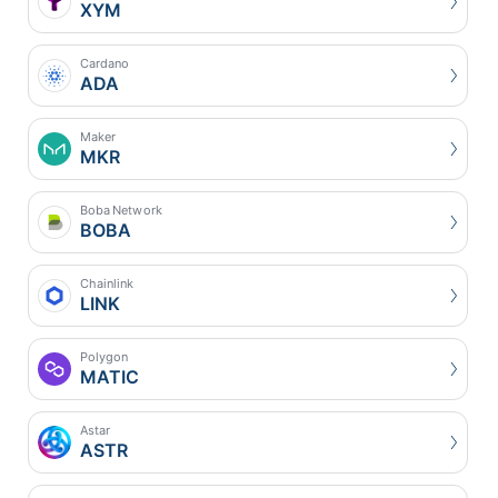
XYM
Cardano
ADA
Maker
MKR
Boba Network
BOBA
Chainlink
LINK
Polygon
MATIC
Astar
ASTR