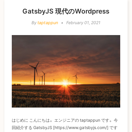
a
GatsbyJS 現代のWordpress
t
i
By
taptappun
•
February 01, 2021
o
n
はじめに こんにちは。 エンジニアの taptappun です。 今
回紹介する GatsbyJS [https://www.gatsbyjs.com/] です