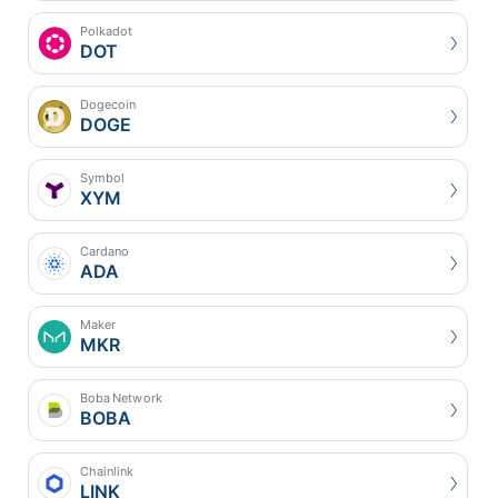
Polkadot
DOT
Dogecoin
DOGE
Symbol
XYM
Cardano
ADA
Maker
MKR
Boba Network
BOBA
Chainlink
LINK