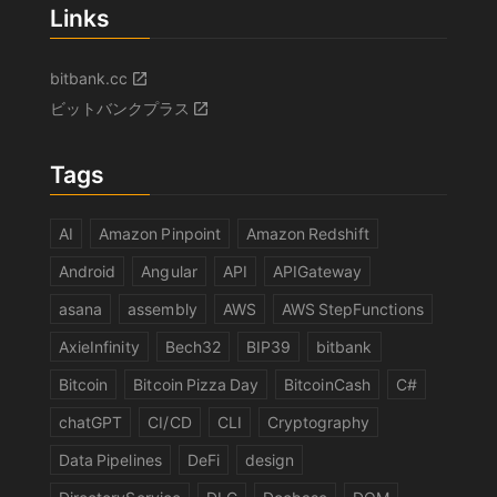
Links
bitbank.cc
ビットバンクプラス
Tags
AI
Amazon Pinpoint
Amazon Redshift
Android
Angular
API
APIGateway
asana
assembly
AWS
AWS StepFunctions
AxieInfinity
Bech32
BIP39
bitbank
Bitcoin
Bitcoin Pizza Day
BitcoinCash
C#
chatGPT
CI/CD
CLI
Cryptography
Data Pipelines
DeFi
design
DirectoryService
DLC
Docbase
DOM