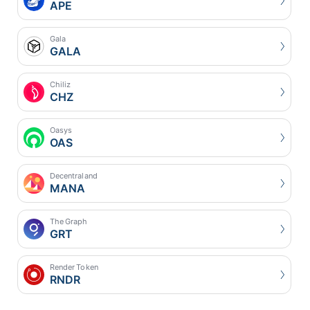
APE
Gala
GALA
Chiliz
CHZ
Oasys
OAS
Decentraland
MANA
The Graph
GRT
Render Token
RNDR