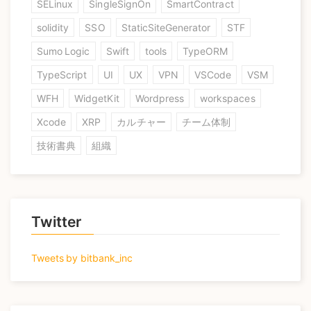
SELinux
SingleSignOn
SmartContract
solidity
SSO
StaticSiteGenerator
STF
Sumo Logic
Swift
tools
TypeORM
TypeScript
UI
UX
VPN
VSCode
VSM
WFH
WidgetKit
Wordpress
workspaces
Xcode
XRP
カルチャー
チーム体制
技術書典
組織
Twitter
Tweets by bitbank_inc