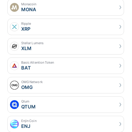
Monacoin
MONA
Ripple
XRP
Stellar Lumens
XLM
Basic Attention Token
BAT
OMG Network
OMG
Qtum
QTUM
Enjin Coin
ENJ