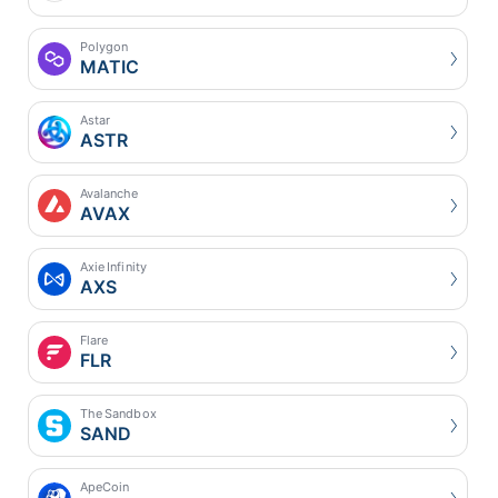
Polygon
MATIC
Astar
ASTR
Avalanche
AVAX
Axie Infinity
AXS
Flare
FLR
The Sandbox
SAND
ApeCoin