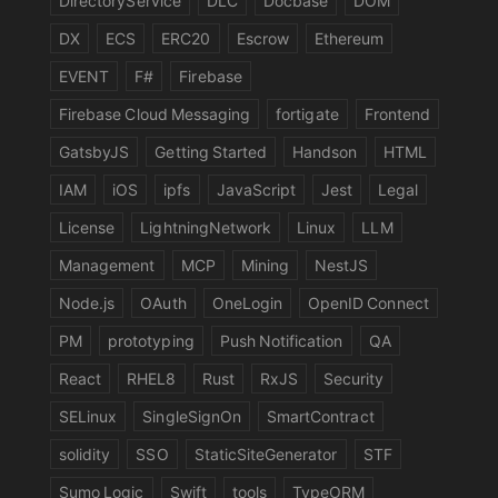
DX
ECS
ERC20
Escrow
Ethereum
EVENT
F#
Firebase
Firebase Cloud Messaging
fortigate
Frontend
GatsbyJS
Getting Started
Handson
HTML
IAM
iOS
ipfs
JavaScript
Jest
Legal
License
LightningNetwork
Linux
LLM
Management
MCP
Mining
NestJS
Node.js
OAuth
OneLogin
OpenID Connect
PM
prototyping
Push Notification
QA
React
RHEL8
Rust
RxJS
Security
SELinux
SingleSignOn
SmartContract
solidity
SSO
StaticSiteGenerator
STF
Sumo Logic
Swift
tools
TypeORM