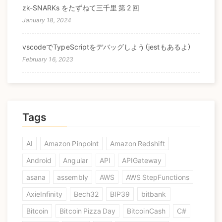
zk-SNARKs をたずねて三千里 第 2 回
January 18, 2024
vscodeでTypeScriptをデバッグしよう（jestもあるよ）
February 16, 2023
Tags
AI
Amazon Pinpoint
Amazon Redshift
Android
Angular
API
APIGateway
asana
assembly
AWS
AWS StepFunctions
AxieInfinity
Bech32
BIP39
bitbank
Bitcoin
Bitcoin Pizza Day
BitcoinCash
C#