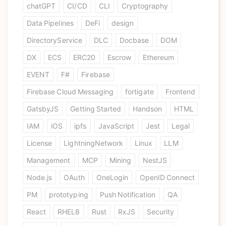
chatGPT
CI/CD
CLI
Cryptography
Data Pipelines
DeFi
design
DirectoryService
DLC
Docbase
DOM
DX
ECS
ERC20
Escrow
Ethereum
EVENT
F#
Firebase
Firebase Cloud Messaging
fortigate
Frontend
GatsbyJS
Getting Started
Handson
HTML
IAM
iOS
ipfs
JavaScript
Jest
Legal
License
LightningNetwork
Linux
LLM
Management
MCP
Mining
NestJS
Node.js
OAuth
OneLogin
OpenID Connect
PM
prototyping
Push Notification
QA
React
RHEL8
Rust
RxJS
Security