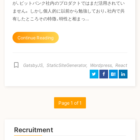
が、ビットバンク社内のプロダクトではまだ活用されてい
ません。 しかし個人的に以前から勉強しており、社内で共
有したところその特徴、特性と相まっ...
Continue Reading
bookmark_border
GatsbyJS
,
StaticSiteGenerator
,
Wordpress
,
React
B!
Page 1 of 1
Recruitment