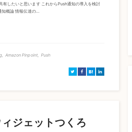
共有したいと思います これからPush通知の導入を検討
知概論 情報伝達の...
g
,
Amazon Pinpoint
,
Push
B!
tでウィジェットつくろ