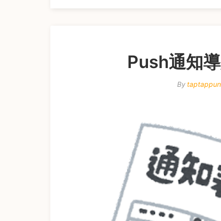
Push通知
By
taptappu