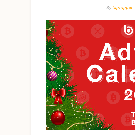
By
taptappun