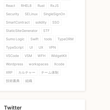
React
RHEL8
Rust
RxJS
Security
SELinux
SingleSignOn
SmartContract
solidity
SSO
StaticSiteGenerator
STF
Sumo Logic
Swift
tools
TypeORM
TypeScript
UI
UX
VPN
VSCode
VSM
WFH
WidgetKit
Wordpress
workspaces
Xcode
XRP
カルチャー
チーム体制
技術書典
組織
Twitter