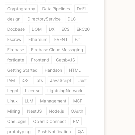
Cryptography
Data Pipelines
DeFi
design
DirectoryService
DLC
Docbase
DOM
DX
ECS
ERC20
Escrow
Ethereum
EVENT
F#
Firebase
Firebase Cloud Messaging
fortigate
Frontend
GatsbyJS
Getting Started
Handson
HTML
IAM
iOS
ipfs
JavaScript
Jest
Legal
License
LightningNetwork
Linux
LLM
Management
MCP
Mining
NestJS
Node.js
OAuth
OneLogin
OpenID Connect
PM
prototyping
Push Notification
QA