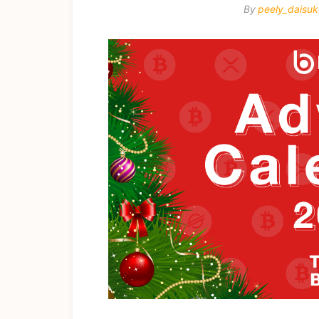
By
peely_daisuk