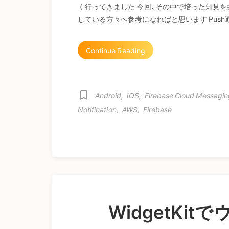
く行ってきました 今回、その中で培った知見を
している方々へ参考になればと思います Push通
Continue Reading
bookmark_border
Android
,
iOS
,
Firebase Cloud Messagin
Notification
,
AWS
,
Firebase
WidgetKi