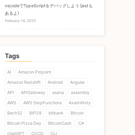
vscodeでTypeScriptをデバッグしよう（jestも
あるよ）
February 16, 2023
Tags
AI
Amazon Pinpoint
Amazon Redshift
Android
Angular
API
APIGateway
asana
assembly
AWS
AWS StepFunctions
AxieInfinity
Bech32
BIP39
bitbank
Bitcoin
Bitcoin Pizza Day
BitcoinCash
C#
chatGPT
CI/CD
CLI