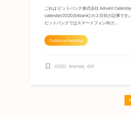
これは ビットバンク株式会社 Advent Calendar 2020
calendar/2020/bitbank] の 2 日目の記
ビットバンクではスマートフォン向け...
Continue Reading
bookmark_border
CI/CD
,
Android
,
iOS
P