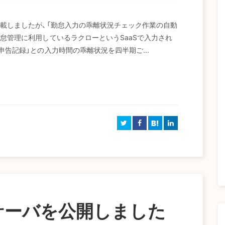
と記載しましたが、「勤怠入力の乖離状況チェック作業の自動
勤怠管理に利用しているラクローというSaaSで入力され
己申告記録」との入力時間の乖離状況を四半期ご...
B!
CPサーバを公開しました