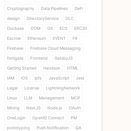
Cryptography
Data Pipelines
DeFi
design
DirectoryService
DLC
Docbase
DOM
DX
ECS
ERC20
Escrow
Ethereum
EVENT
F#
Firebase
Firebase Cloud Messaging
fortigate
Frontend
GatsbyJS
Getting Started
Handson
HTML
IAM
iOS
ipfs
JavaScript
Jest
Legal
License
LightningNetwork
Linux
LLM
Management
MCP
Mining
NestJS
Node.js
OAuth
OneLogin
OpenID Connect
PM
prototyping
Push Notification
QA