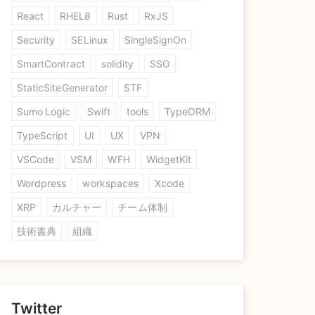
React
RHEL8
Rust
RxJS
Security
SELinux
SingleSignOn
SmartContract
solidity
SSO
StaticSiteGenerator
STF
Sumo Logic
Swift
tools
TypeORM
TypeScript
UI
UX
VPN
VSCode
VSM
WFH
WidgetKit
Wordpress
workspaces
Xcode
XRP
カルチャー
チーム体制
技術書典
組織
Twitter