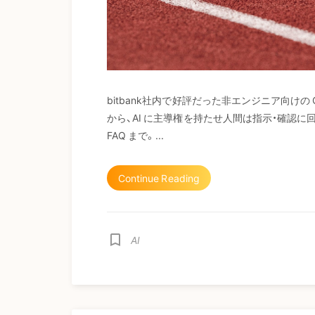
bitbank社内で好評だった非エンジニア向けの
から、AI に主導権を持たせ人間は指示・確認
FAQ まで。...
Continue Reading
bookmark_border
AI