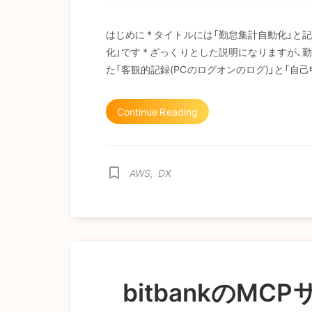
はじめに * タイトルには「勤怠集計自動化」
化」です * ざっくりとした説明になりますが、
た「客観的記録(PCのログオンのログ)」と「自
Continue Reading
bookmark_border
AWS
,
DX
bitbankのM