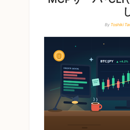
By
Toshiki T