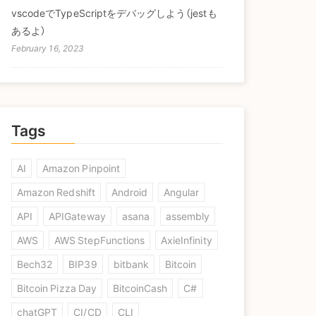
vscodeでTypeScriptをデバッグしよう（jestも
あるよ）
February 16, 2023
Tags
AI
Amazon Pinpoint
Amazon Redshift
Android
Angular
API
APIGateway
asana
assembly
AWS
AWS StepFunctions
AxieInfinity
Bech32
BIP39
bitbank
Bitcoin
Bitcoin Pizza Day
BitcoinCash
C#
chatGPT
CI/CD
CLI