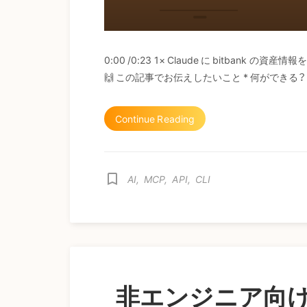
0:00 /0:23 1× Claude に bitban
🙌 この記事でお伝えしたいこと * 何ができる？ * A
Continue Reading
bookmark_border
AI
,
MCP
,
API
,
CLI
非エンジニア向けC