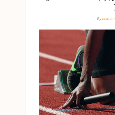
By
ockna