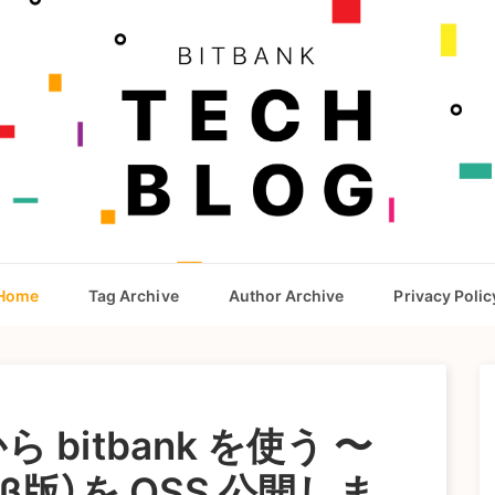
Home
Tag Archive
Author Archive
Privacy Polic
 bitbank を使う 〜
（β版）を OSS 公開しま