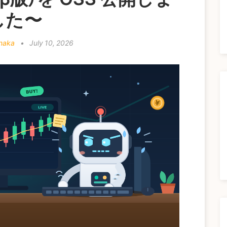
した〜
anaka
•
July 10, 2026