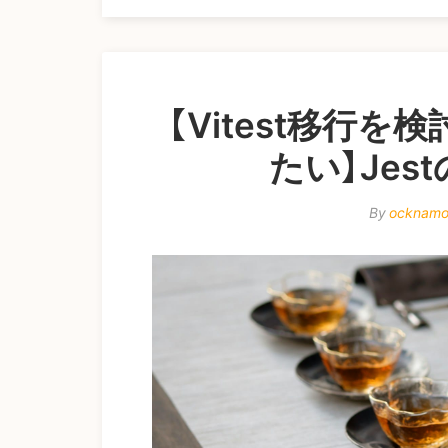
【Vitest移行
たい】Jes
By
ocknam