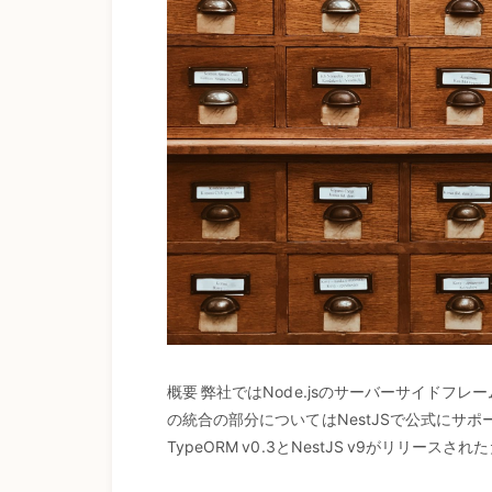
概要 弊社ではNode.jsのサーバーサイドフレ
の統合の部分についてはNestJSで公式にサポ
TypeORM v0.3とNestJS v9がリリースさ