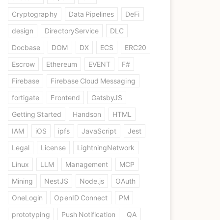
Cryptography
Data Pipelines
DeFi
design
DirectoryService
DLC
Docbase
DOM
DX
ECS
ERC20
Escrow
Ethereum
EVENT
F#
Firebase
Firebase Cloud Messaging
fortigate
Frontend
GatsbyJS
Getting Started
Handson
HTML
IAM
iOS
ipfs
JavaScript
Jest
Legal
License
LightningNetwork
Linux
LLM
Management
MCP
Mining
NestJS
Node.js
OAuth
OneLogin
OpenID Connect
PM
prototyping
Push Notification
QA