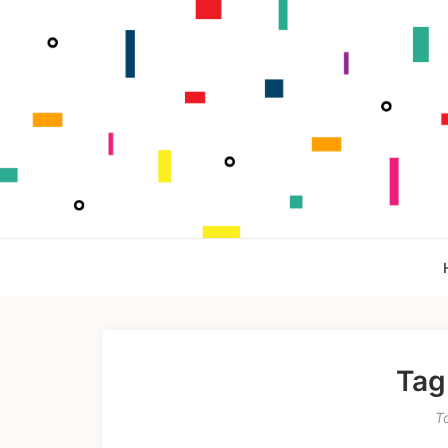
Tag
T