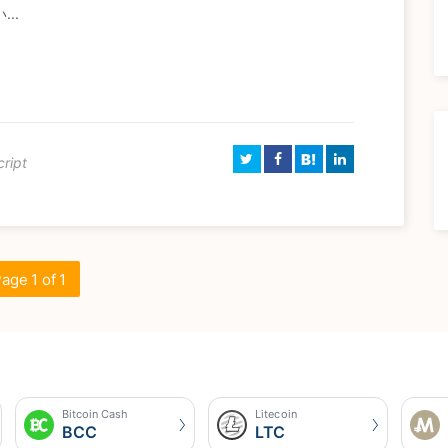
..
B!
ript
age 1 of 1
Bitcoin Cash
Litecoin
BCC
LTC