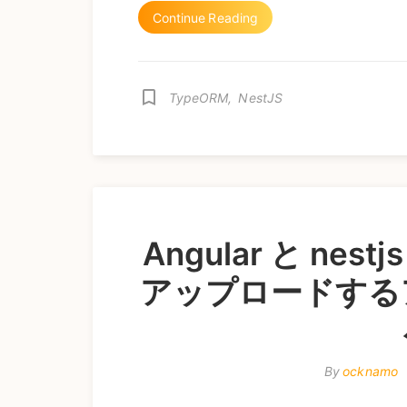
Continue Reading
bookmark_border
TypeORM
,
NestJS
Angular と nes
アップロードする
By
ocknamo