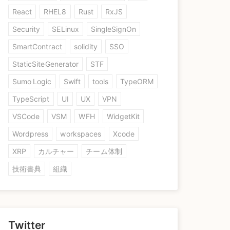
React
RHEL8
Rust
RxJS
Security
SELinux
SingleSignOn
SmartContract
solidity
SSO
StaticSiteGenerator
STF
Sumo Logic
Swift
tools
TypeORM
TypeScript
UI
UX
VPN
VSCode
VSM
WFH
WidgetKit
Wordpress
workspaces
Xcode
XRP
カルチャー
チーム体制
技術書典
組織
Twitter