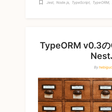
bookmark_border
Jest
,
Node.js
,
TypeScript
,
TypeORM
,
TypeORM v0.3の
Nes
By
hebiguc