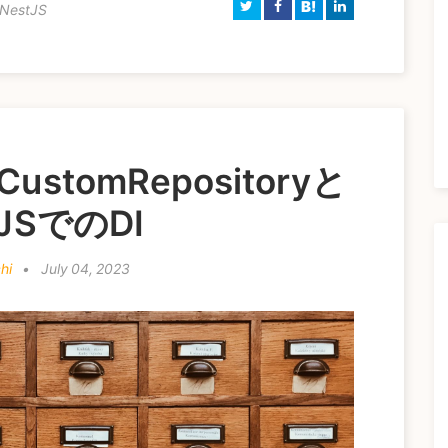
B!
NestJS
CustomRepositoryと
tJSでのDI
hi
•
July 04, 2023