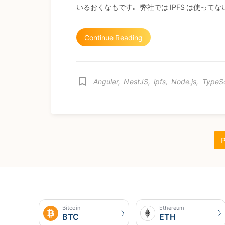
いるおくなもです。 弊社では IPFS は使ってない.
Continue Reading
bookmark_border
Angular
,
NestJS
,
ipfs
,
Node.js
,
TypeSc
P
Bitcoin
Ethereum
BTC
ETH