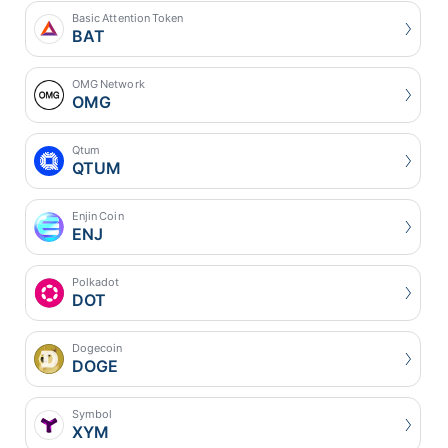
Basic Attention Token
BAT
OMG Network
OMG
Qtum
QTUM
Enjin Coin
ENJ
Polkadot
DOT
Dogecoin
DOGE
Symbol
XYM