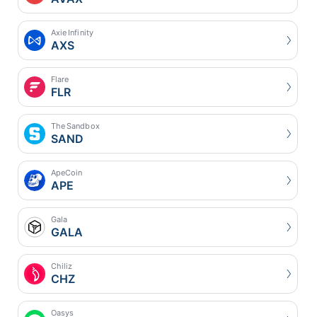
Axie Infinity
AXS
Flare
FLR
The Sandbox
SAND
ApeCoin
APE
Gala
GALA
Chiliz
CHZ
Oasys