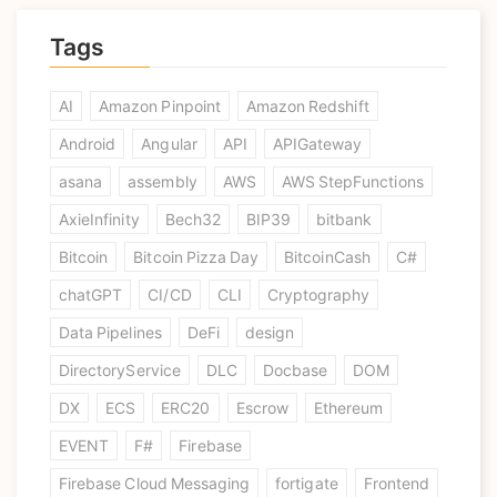
Tags
AI
Amazon Pinpoint
Amazon Redshift
Android
Angular
API
APIGateway
asana
assembly
AWS
AWS StepFunctions
AxieInfinity
Bech32
BIP39
bitbank
Bitcoin
Bitcoin Pizza Day
BitcoinCash
C#
chatGPT
CI/CD
CLI
Cryptography
Data Pipelines
DeFi
design
DirectoryService
DLC
Docbase
DOM
DX
ECS
ERC20
Escrow
Ethereum
EVENT
F#
Firebase
Firebase Cloud Messaging
fortigate
Frontend