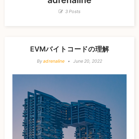
a
3 Posts
t
i
o
n
EVMバイトコードの理解
By
adrenaline
•
June 20, 2022