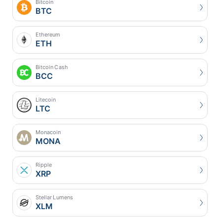
Bitcoin
BTC
Ethereum
ETH
Bitcoin Cash
BCC
Litecoin
LTC
Monacoin
MONA
Ripple
XRP
Stellar Lumens
XLM