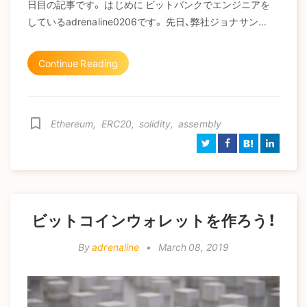
日目の記事です。 はじめに ビットバンクでエンジニアを
しているadrenaline0206です。 先日、弊社ジョナサン...
Continue Reading
bookmark_border
Ethereum
,
ERC20
,
solidity
,
assembly
B!
ビットコインウォレットを作ろう！
By
adrenaline
•
March 08, 2019