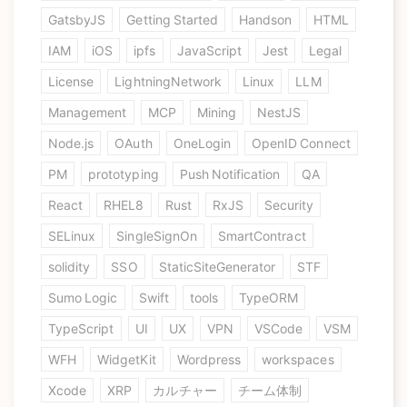
GatsbyJS
Getting Started
Handson
HTML
IAM
iOS
ipfs
JavaScript
Jest
Legal
License
LightningNetwork
Linux
LLM
Management
MCP
Mining
NestJS
Node.js
OAuth
OneLogin
OpenID Connect
PM
prototyping
Push Notification
QA
React
RHEL8
Rust
RxJS
Security
SELinux
SingleSignOn
SmartContract
solidity
SSO
StaticSiteGenerator
STF
Sumo Logic
Swift
tools
TypeORM
TypeScript
UI
UX
VPN
VSCode
VSM
WFH
WidgetKit
Wordpress
workspaces
Xcode
XRP
カルチャー
チーム体制