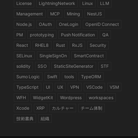
License
LightningNetwork
Linux
LLM
Management
MCP
Mining
NestJS
Node.js
OAuth
OneLogin
OpenID Connect
PM
prototyping
Push Notification
QA
React
RHEL8
Rust
RxJS
Security
SELinux
SingleSignOn
SmartContract
solidity
SSO
StaticSiteGenerator
STF
Sumo Logic
Swift
tools
TypeORM
TypeScript
UI
UX
VPN
VSCode
VSM
WFH
WidgetKit
Wordpress
workspaces
Xcode
XRP
カルチャー
チーム体制
技術書典
組織