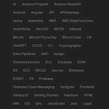
AI
Amazon Pinpoint
Amazon Redshift
Android
Angular
API
APIGateway
asana
assembly
AWS
AWS StepFunctions
AxieInfinity
Bech32
BIP39
bitbank
Bitcoin
Bitcoin Pizza Day
BitcoinCash
C#
chatGPT
CI/CD
CLI
Cryptography
Data Pipelines
DeFi
design
DirectoryService
DLC
Docbase
DOM
DX
ECS
ERC20
Escrow
Ethereum
EVENT
F#
Firebase
Firebase Cloud Messaging
fortigate
Frontend
GatsbyJS
Getting Started
Handson
HTML
IAM
iOS
ipfs
JavaScript
Jest
Legal